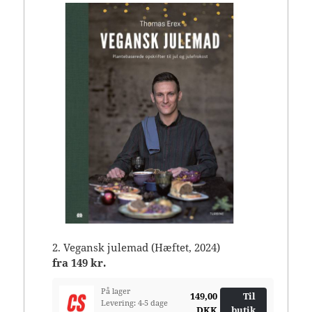
2. Vegansk julemad (Hæftet, 2024)
fra
149 kr.
På lager
149,00
Til
Levering: 4-5 dage
DKK
butik