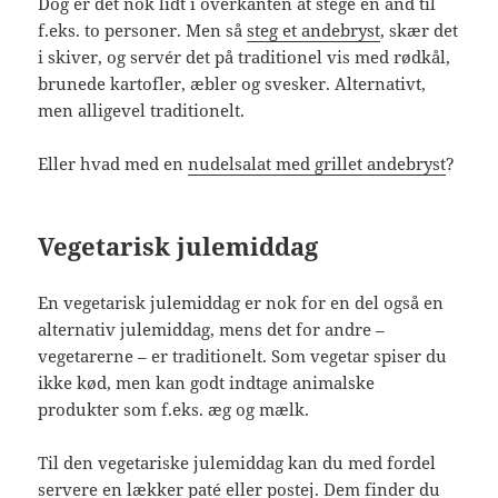
Dog er det nok lidt i overkanten at stege en and til
f.eks. to personer. Men så
steg et andebryst
, skær det
i skiver, og servér det på traditionel vis med rødkål,
brunede kartofler, æbler og svesker. Alternativt,
men alligevel traditionelt.
Eller hvad med en
nudelsalat med grillet andebryst
?
Vegetarisk julemiddag
En vegetarisk julemiddag er nok for en del også en
alternativ julemiddag, mens det for andre –
vegetarerne – er traditionelt. Som vegetar spiser du
ikke kød, men kan godt indtage animalske
produkter som f.eks. æg og mælk.
Til den vegetariske julemiddag kan du med fordel
servere en lækker paté eller postej. Dem finder du