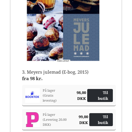
3. Meyers julemad (E-bog, 2015)
fra
98 kr.
På lager
98,00
Til
(Gratis
DKK
butik
levering)
På lager
99,00
Til
(Levering 20.00
DKK
butik
DKK)