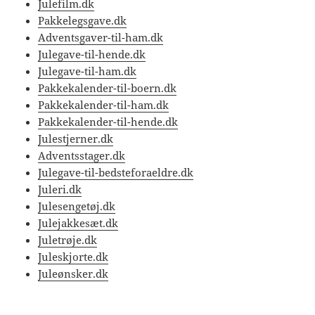
Julefilm.dk
Pakkelegsgave.dk
Adventsgaver-til-ham.dk
Julegave-til-hende.dk
Julegave-til-ham.dk
Pakkekalender-til-boern.dk
Pakkekalender-til-ham.dk
Pakkekalender-til-hende.dk
Julestjerner.dk
Adventsstager.dk
Julegave-til-bedsteforaeldre.dk
Juleri.dk
Julesengetøj.dk
Julejakkesæt.dk
Juletrøje.dk
Juleskjorte.dk
Juleønsker.dk